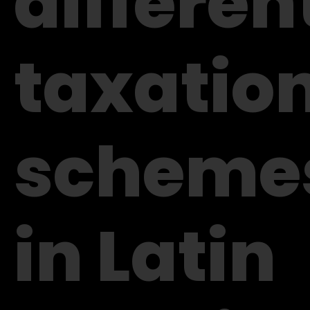
differen
taxatio
scheme
in Latin