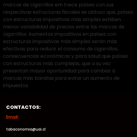
marcas de cigarrillos em trece países con sus
respectivas estructuras fiscales se obtuvo que, países
con estructuras impositivas más simples exhiben
menor variabilidad de precios entre las marcas de
cigarrillos. Aumentos impositivos en países con
estructuras impositivas más simples serán más
efectivas para reducir el consumo de cigarrillos,
consecuencias económicas y para salud que países
con estructuras más complejas, que a su vez
presentan mayor oportunidad para cambiar a
marcas más baratas para evitar un aumento de
impuestos.
CONTACTOS:
Email:
tabaconomia@uai.cl