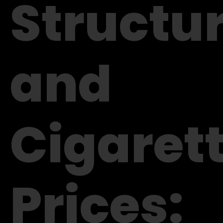
Structu
and
Cigaret
Prices: