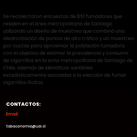
Se recolectaron encuestas de 851 fumadores que
residen en el área metropolitana de Santiago
utilizando un diseño de muestreo que combinó una
aleatorización de puntos de alto tráfico y un muestreo
por cuotas para aproximar la población fumadora
con el objetivo de estimar la prevalencia y consumo
de cigarrillos en la xona metropolitana de Santiago de
Chile, además de identificar variables
estadísticamente asociadas a la elección de fumar
cigarrillos ilícitos.
CONTACTOS:
Email:
tabaconomia@uai.cl