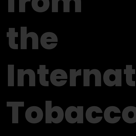
from
the
Internat
Tobacc