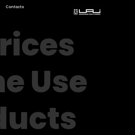
Contacto
rices
he Use
ducts