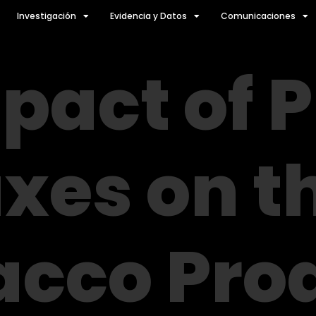
Investigación
Evidencia y Datos
Comunicaciones
pact of P
xes on t
acco Pro