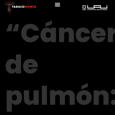
“Cánce
de
pulmón