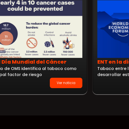
l Día Mundial del Cáncer
ENT en la d
io de OMS identifica al tabaco como
Tabaco entre l
ipal factor de riesgo
desarrollar e
Ver noticia