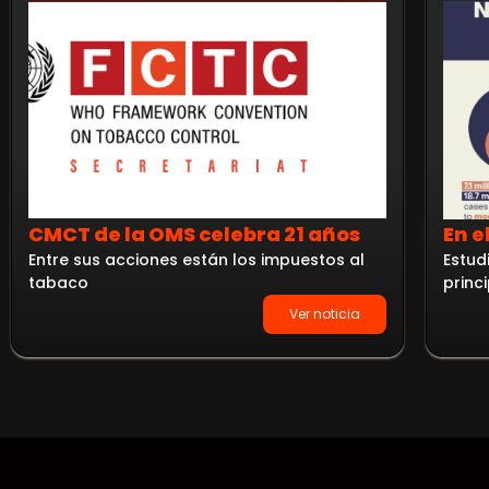
CMCT de la OMS celebra 21 años
En e
Entre sus acciones están los impuestos al
Estud
tabaco
princ
Ver noticia