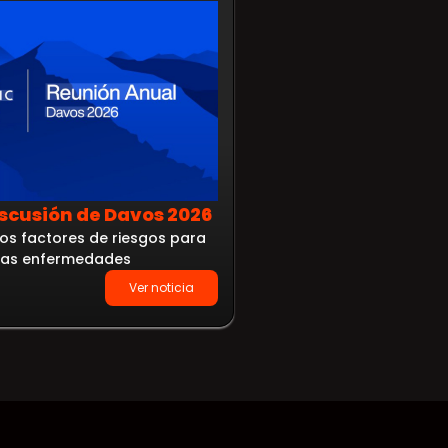
iscusión de Davos 2026
Política fiscal e i
os factores de riesgos para
tabaco en Colomb
stas enfermedades
Evidencia sobre precio,
Ver noticia