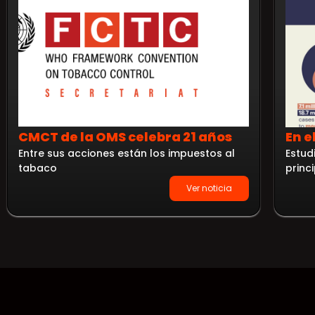
CMCT de la OMS celebra 21 años
En e
Entre sus acciones están los impuestos al
Estud
tabaco
princ
Ver noticia