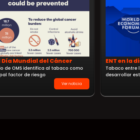
l Día Mundial del Cáncer
ENT en la d
io de OMS identifica al tabaco como
Tabaco entre l
ipal factor de riesgo
desarrollar e
Ver noticia