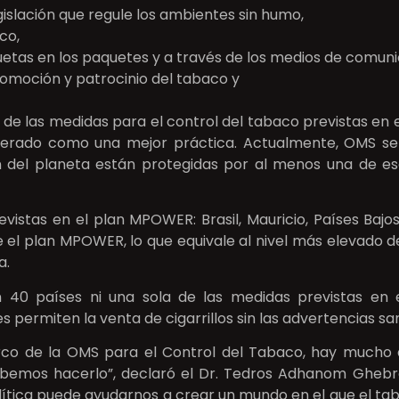
islación que regule los ambientes sin humo,
co,
quetas en los paquetes y a través de los medios de comun
romoción y patrocinio del tabaco y
e las medidas para el control del tabaco previstas en 
iderado como una mejor práctica. Actualmente, OMS se
n del planeta están protegidas por al menos una de esas
tas en el plan MPOWER: Brasil, Mauricio, Países Bajos (
el plan MPOWER, lo que equivale al nivel más elevado de
a.
 40 países ni una sola de las medidas previstas en 
ermiten la venta de cigarrillos sin las advertencias sani
co de la OMS para el Control del Tabaco, hay mucho qu
bemos hacerlo”, declaró el Dr. Tedros Adhanom Ghebre
 política puede ayudarnos a crear un mundo en el que el t