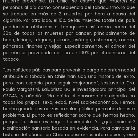
muerte prevenible. En Chile, se estima que mueren 52
personas al día como consecuencia del tabaquismo, lo que
se traduce en más de 2 muertes por hora a causa del
cigarrillo. Por otro lado, el 16% de las muertes totales del país
pueden ser atribuidas al tabaquismo así como cerca del
30% de todas las muertes por cáncer, principalmente de
boca, laringe, tráquea, pulmón, esófago, estómago, mama,
páncreas, riñones y vejiga. Específicamente, el cáncer del
pulmón es provocado casi en un 100% por el consumo del
tabaco.
“Las políticas públicas para prevenir la carga de enfermedad
atribuible a tabaco en Chile han sido una historia de éxito,
pero con espacio para seguir mejorando”, sostuvo la Dra.
Paula Margozzini, salubrista UC e investigadora principal del
CECAN, y añadió: “Ha caído el consumo de cigarrillo en
todos los grupos: sexo, edad, nivel socioeconómico. Hemos
hecho grandes esfuerzos en salud pública para abordar este
problema. El punto es reflexionar sobre qué hemos hecho,
porque la clave es seguir haciéndolo. Y, ¿qué hicimos?
Planificación sanitaria basada en evidencia. Para cambiar la
historia del cáncer en Chile necesitamos información y eso