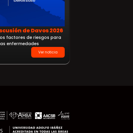
iscusión de Davos 2026
Política fiscal e i
os factores de riesgos para
tabaco en Colomb
stas enfermedades
Evidencia sobre precio,
Ver noticia