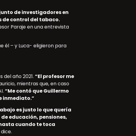
junto de investigadores en
 de control del tabaco.
esor Paraje en una entrevista
e él – y Luca- eligieron para
s del año 2021.
“El profesor me
uricio, mientras que, en caso
AI.
“Me contó que Guillermo
e inmediato.”
rabajo es justo lo que quería
, de educación, pensiones,
 hasta cuando te toca
dice.