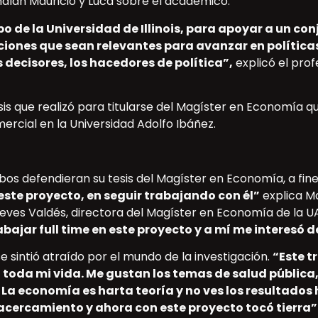
alan Mauricio y Luca sobre el académico.
 de la Universidad de Illinois, para apoyar a un con
iones que sean relevantes para avanzar en políticas
 decisores, los hacedores de política”,
explicó el prof
sis que realizó para titularse del Magíster en Economía qu
ercial en la Universidad Adolfo Ibáñez.
os defendieran su tesis del Magíster en Economía, a fine
este proyecto, en seguir trabajando con él”
explica Ma
ieves Valdés, directora del Magíster en Economía de la U
jar full time en este proyecto y a mí me interesó d
e sintió atraído por el mundo de la investigación.
“Este t
 toda mi vida. Me gustan los temas de salud pública
 La economía es harta teoría y no ves los resultados
er acercamiento y ahora con este proyecto tocó tierra”