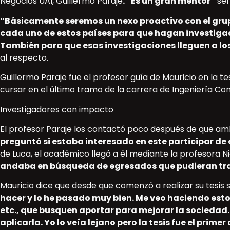
Negocios UAI, Guillermo Paraje
. “Es un gran mentor”
señ
“Básicamente seremos un nexo proactivo con el grupo
cada uno de estos países para que hagan investigac
También para que esas investigaciones lleguen a los
al respecto.
Guillermo Paraje fue el profesor guía de Mauricio en la te
cursar en el último tramo de la carrera de Ingeniería Com
Investigadores con impacto
El profesor Paraje los contactó poco después de que amb
preguntó si estaba interesado en este participar de 
de Luca, el académico llegó a él mediante la profesora N
andaba en búsqueda de egresados que pudieran traba
Mauricio dice que desde que comenzó a realizar su tesis s
hacer y lo he pasado muy bien. Me veo haciendo esto
etc., que busquen aportar para mejorar la sociedad.
aplicarla. Yo lo veía lejano pero la tesis fue el prim