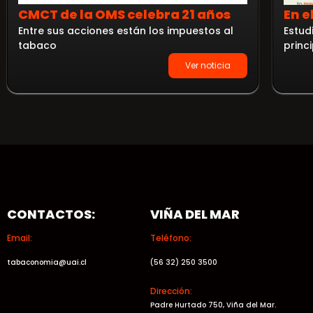
CMCT de la OMS celebra 21 años
En e
Entre sus acciones están los impuestos al
Estud
tabaco
princ
Ver noticia
CONTACTOS:
VIÑA DEL MAR
Email:
Teléfono:
tabaconomia@uai.cl
(56 32) 250 3500
Dirección:
Padre Hurtado 750, Viña del Mar.