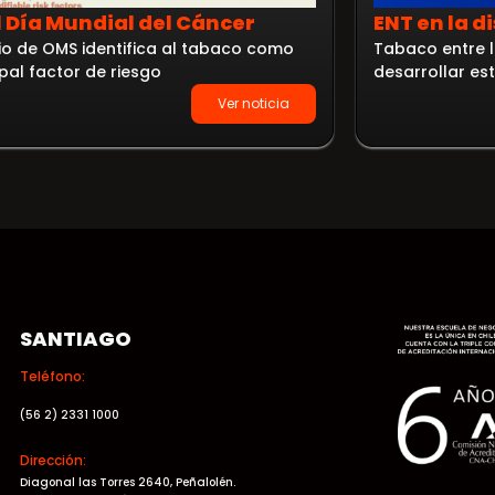
l Día Mundial del Cáncer
ENT en la d
io de OMS identifica al tabaco como
Tabaco entre l
ipal factor de riesgo
desarrollar e
Ver noticia
SANTIAGO
Teléfono:
(56 2) 2331 1000
Dirección:
Diagonal las Torres 2640, Peñalolén.