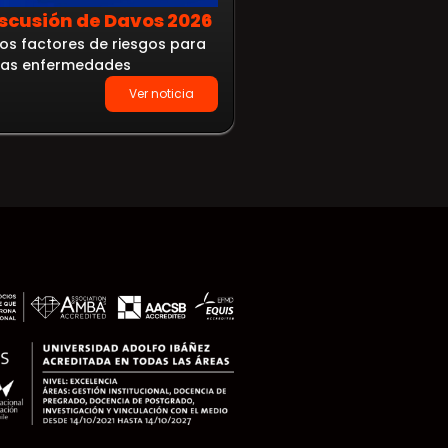
iscusión de Davos 2026
Política fiscal e i
os factores de riesgos para
tabaco en Colomb
stas enfermedades
Evidencia sobre precio,
Ver noticia