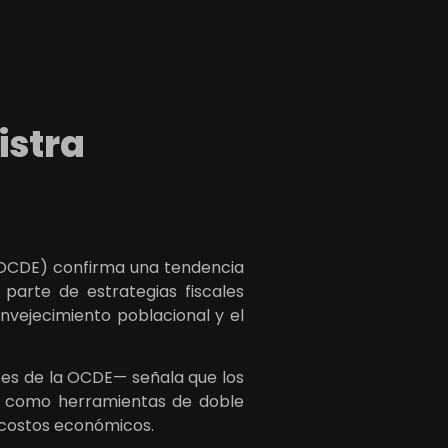
istra
 (OCDE) confirma una tendencia
parte de estrategias fiscales
envejecimiento poblacional y el
íses de la OCDE— señala que los
o como herramientas de doble
 costos económicos.